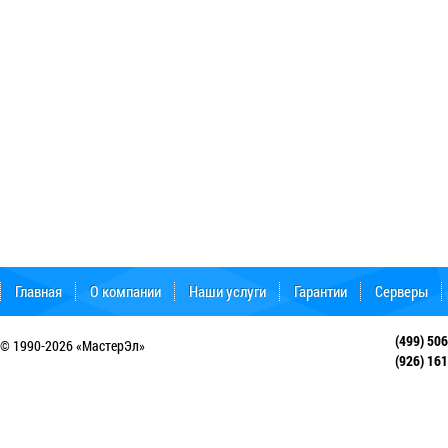
Главная
О компании
Наши услуги
Гарантии
Серверы
Форум поддержки
(499) 50
© 1990-2026 «МастерЭл»
(926) 16