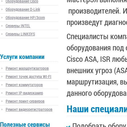
Оборудование Cisco
производителей. 
Оборудование D-Link
Оборудование HP/3com
произведут диагно
Серверы INTEL
Серверы LINKSYS
Специалисты комп
оборудования под 
Услуги компании
Cisco ASA, ISR люб
внешних угроз (AS
Ремонт маршрутизаторов
Ремонт точек доступа WI-FI
маршрутизация, в
Ремонт коммутаторов
данного оборудова
Ремонт IP-видеокамер
Ремонт принт-серверов
Наши специали
Ремонт видеорегистраторов
Полезные сервисы
Подобрать обору