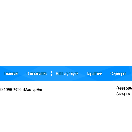
Главная
О компании
Наши услуги
Гарантии
Серверы
Форум поддержки
(499) 50
© 1990-2026 «МастерЭл»
(926) 16