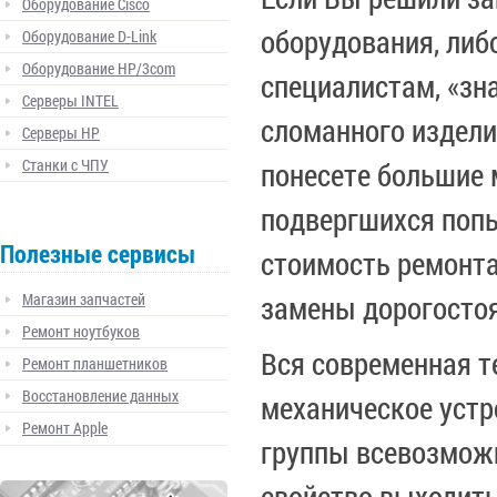
Оборудование Cisco
оборудования, либ
Оборудование D-Link
Оборудование HP/3com
специалистам, «зн
Серверы INTEL
сломанного издели
Серверы HP
Станки с ЧПУ
понесете большие 
подвергшихся поп
Полезные сервисы
стоимость ремонта
Магазин запчастей
замены дорогосто
Ремонт ноутбуков
Вся современная те
Ремонт планшетников
Восстановление данных
механическое устр
Ремонт Apple
группы всевозможн
свойство выходить