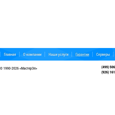
Главная
О компании
Наши услуги
Гарантии
Серверы
Форум поддержки
(499) 50
© 1990-2026 «МастерЭл»
(926) 16