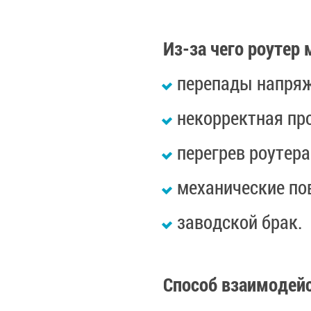
Из-за чего роутер
перепады напряж
некорректная пр
перегрев роутер
механические по
заводской брак.
Способ взаимодейс