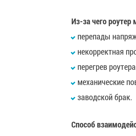
Из-за чего роутер
перепады напряж
некорректная пр
перегрев роутер
механические по
заводской брак.
Способ взаимодейс