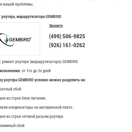
е вашей проблемы.
 роутера, маршрутизатора
GEMBIRD
Звоните
(499) 506-9825
(926) 161-0262
а:
ремонт роутера (маршрутизатора)
GEMBIRD
исполнения:
от 1го до 3х дней
у роутера
GEMBIRD
условно можно разделить на:
ратный сбой
ел из строя блок питания;
екли конденсаторы на материнской плате ;
ел из строя сетевой разъем роутера.
граммный сбой