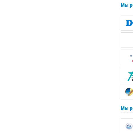
Мы р
Мы р