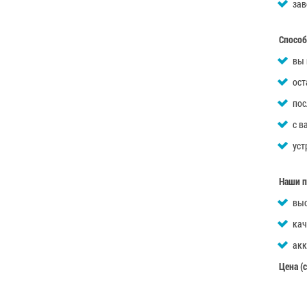
зав
Способ
вы 
ост
пос
с в
уст
Наши 
выс
кач
акк
Цена (