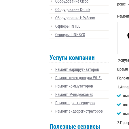
Оборудование Cisco
решени
Оборудование D-Link
Ремонт
Оборудование HP/3com
Серверы INTEL
Серверы LINKSYS
Услуги компании
Услуг
Время 
Ремонт маршрутизаторов
Ремонт точек доступа WI-FI
Поломк
Ремонт коммутаторов
1.Аппа
Ремонт IP-видеокамер
выш
Ремонт принт-серверов
пот
Ремонт видеорегистраторов
выш
2.Про
Полезные сервисы