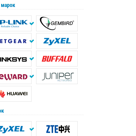
 марок
ок