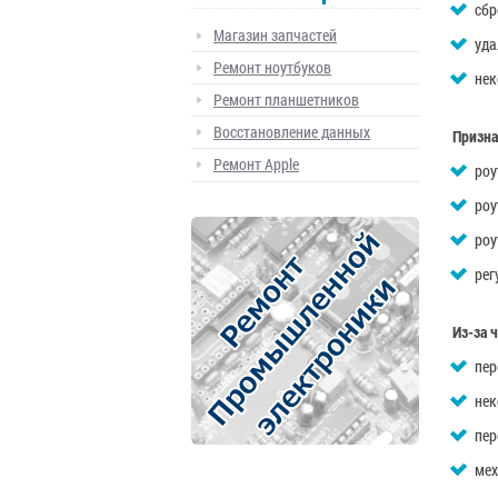
сбр
Магазин запчастей
уда
Ремонт ноутбуков
нек
Ремонт планшетников
Восстановление данных
Призна
Ремонт Apple
роу
роу
роу
рег
Из-за 
пер
нек
пер
мех