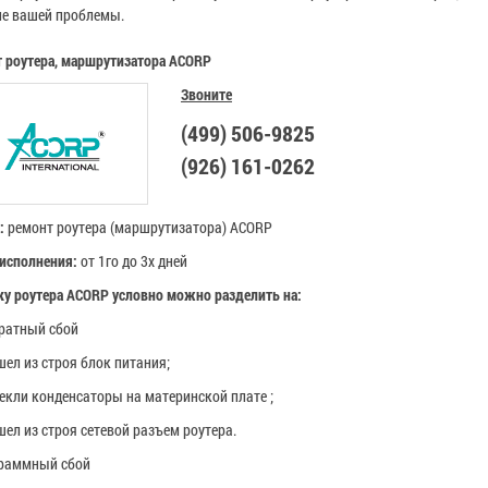
е вашей проблемы.
 роутера, маршрутизатора
ACORP
Звоните
(499) 506-9825
(926) 161-0262
а:
ремонт роутера (маршрутизатора)
ACORP
исполнения:
от 1го до 3х дней
у роутера
ACORP
условно можно разделить на:
ратный сбой
ел из строя блок питания;
екли конденсаторы на материнской плате ;
ел из строя сетевой разъем роутера.
граммный сбой