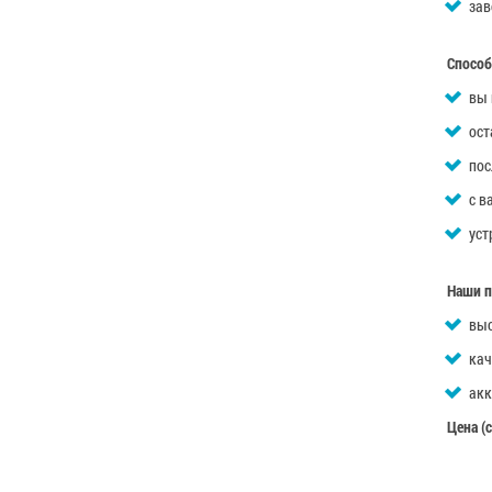
зав
Способ
вы 
ост
пос
с в
уст
Наши 
выс
кач
акк
Цена (