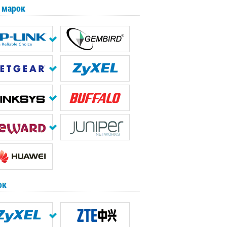
 марок
ок