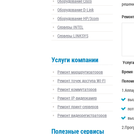
Оборудование Cisco
решени
Оборудование D-Link
Ремонт
Оборудование HP/3com
Серверы INTEL
Серверы LINKSYS
Услуги компании
Услуг
Время 
Ремонт маршрутизаторов
Ремонт точек доступа WI-FI
Поломк
Ремонт коммутаторов
1.Аппа
Ремонт IP-видеокамер
выш
Ремонт принт-серверов
пот
Ремонт видеорегистраторов
выш
2.Про
Полезные сервисы