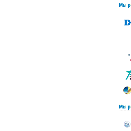
Мы р
Мы р