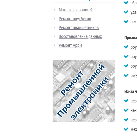
сбр
Магазин запчастей
уда
Ремонт ноутбуков
нек
Ремонт планшетников
Восстановление данных
Призна
Ремонт Apple
роу
роу
роу
рег
Из-за 
пер
нек
пер
мех