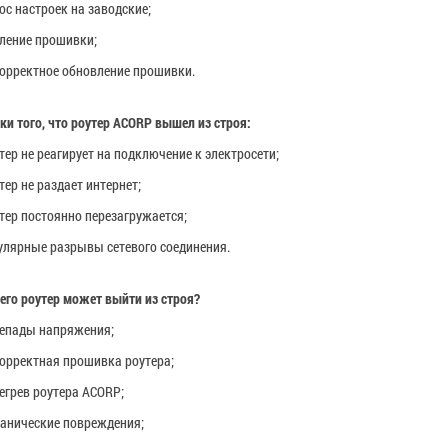
ос настроек на заводские;
ление прошивки;
орректное обновление прошивки.
ки того, что роутер
ACORP
вышел из строя:
тер не реагирует на подключение к электросети;
тер не раздает интернет;
тер постоянно перезагружается;
улярные разрывы сетевого соединения.
чего роутер может выйти из строя?
епады напряжения;
орректная прошивка роутера;
егрев роутера
ACORP
;
анические повреждения;