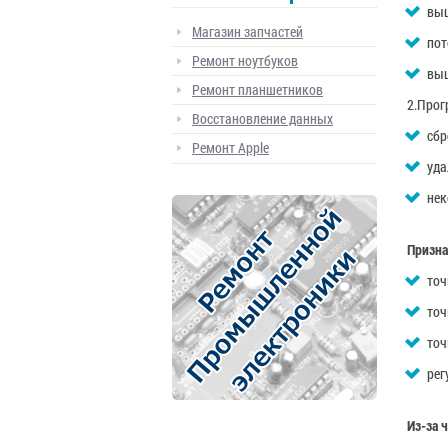
выш
Магазин запчастей
пот
Ремонт ноутбуков
выш
Ремонт планшетников
2.Про
Восстановление данных
сбр
Ремонт Apple
уда
нек
Призна
точ
точ
точ
рег
Из-за 