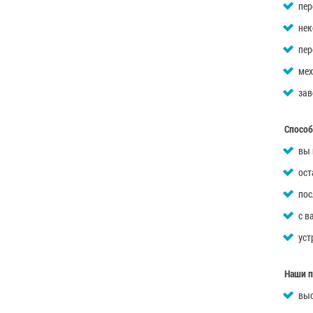
пер
нек
пер
мех
зав
Способ
вы 
ост
пос
с в
уст
Наши 
выс