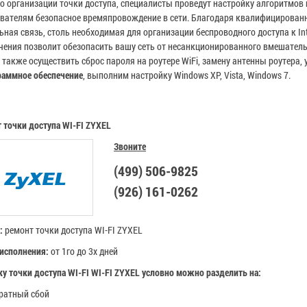
 организации точки доступа, специалисты проведут настройку алгоритмов
вателям безопасное времяпровождение в сети. Благодаря квалифицированн
ьная связь, столь необходимая для организации беспроводного доступа к In
чения позволит обезопасить вашу сеть от несанкционированного вмешател
также осуществить сброс пароля на роутере WiFi, замену антенны роутера
аммное обеспечение
, выполним настройку Windows XP, Vista, Windows 7.
 точки доступа WI-FI
ZYXEL
Звоните
(499) 506-9825
(926) 161-0262
а:
ремонт точки доступа WI-FI
ZYXEL
исполнения:
от 1го до 3х дней
у точки доступа WI-FI
WI-FI ZYXEL
условно можно разделить на:
ратный сбой