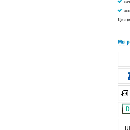
кач
акк
Цена (
Мы р