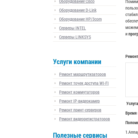
Оборудование Cisco
Помимо
пользо
Оборудование D-Link
стабил
Оборудование HP/3com
обеспе
можем 
Серверы INTEL
и
прогр
Серверы LINKSYS
Ремонт
Услуги компании
Ремонт маршрутизаторов
Ремонт точек доступа WI-FI
Ремонт коммутаторов
Ремонт IP-видеокамер
Услуг
Ремонт принт-серверов
Время 
Ремонт видеорегистраторов
Поломк
1.Аппа
Полезные сервисы