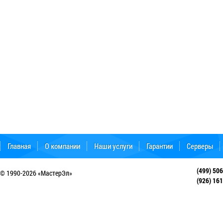
Главная
О компании
Наши услуги
Гарантии
Серверы
Форум поддержки
(499) 50
© 1990-2026 «МастерЭл»
(926) 16