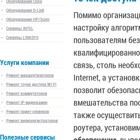
Оборудование Cisco
Оборудование D-Link
Помимо организаци
Оборудование HP/3com
настройку алгорит
Серверы INTEL
Серверы LINKSYS
пользователям без
квалифицированной
Услуги компании
связь, столь необ
Internet, а устано
Ремонт маршрутизаторов
Ремонт точек доступа WI-FI
позволит обезопас
Ремонт коммутаторов
вмешательства по
Ремонт IP-видеокамер
Ремонт принт-серверов
также осуществить
Ремонт видеорегистраторов
роутера, установи
Полезные сервисы
обеспечение
, выпо