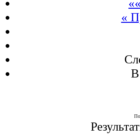
««
« 
Сл
В
По
Результат